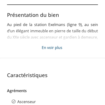
Présentation du bien
Au pied de la station Exelmans (ligne 9), au sein
d’un élégant immeuble en pierre de taille du début
du XXe siècle avec ascenseur et gardien à demeure,
DEXTERA NOTAIRES propose à la vente un
En voir plus
appartement familial en duplex situé aux 6ième et
7ième étages.
Développant une surface de 157,19 m² Carrez, ce
bien traversant bénéficie d’une agréable
Caractéristiques
luminosité, de vues dégagées sur les toits de Paris
ainsi que d’une terrasse accessible depuis le
Agréments
dernier niveau.
L’ensemble séduit par son atmosphère
Ascenseur