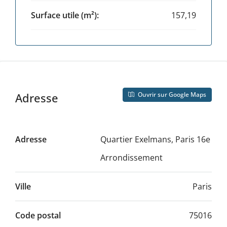
Contactez-nous
Surface utile (m²):
157,19
Fabrice ROUANET
Expertises – négociation immobilière
Téléphone :
07.89.00.91.32
Email :
fabrice.rouanet@dextera.notaires.fr
Ouvrir sur Google Maps
Adresse
Condition de vente
Adresse
Quartier Exelmans, Paris 16e
Montant : 1 650 000 €
Arrondissement
Honoraires à la charge du vendeur.
Ville
Paris
Classe énergétique
Code postal
75016