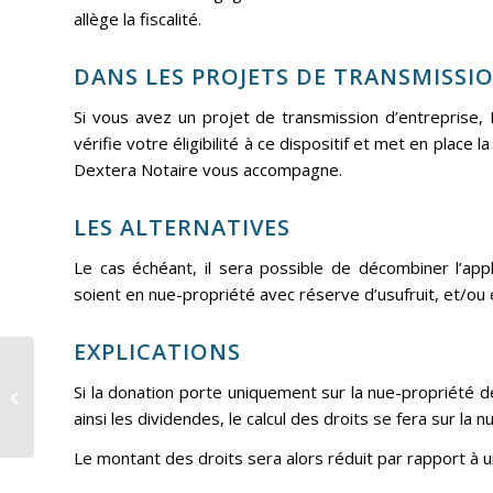
allège la fiscalité.
DANS LES PROJETS DE TRANSMISSI
Si vous avez un projet de transmission d’entreprise, 
vérifie votre éligibilité à ce dispositif et met en place
Dextera Notaire vous accompagne.
LES ALTERNATIVES
Le cas échéant, il sera possible de décombiner l’app
soient en nue-propriété avec réserve d’usufruit, et/ou 
EXPLICATIONS
Le régime des dons et
donations concernant
Si la donation porte uniquement sur la nue-propriété de
les Congrégations
ainsi les dividendes, le calcul des droits se fera sur la
religieuses
reconnues...
Le montant des droits sera alors réduit par rapport à u